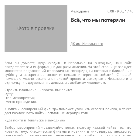
Мелодрама
8.08 - 9.08, 17:45
Всё, что мы потеряли
16+
ДК им. Невельского
Если вы думаете, куда сходить в Невельске на выходные, наш сайт
предоставит вам информацию для размышления. На этой странице вас ждет
множество предложений от различных площадок, на которых в ближайшие
субботу и воскресенье состоится немало интересных событий. С нашей
16+
помощью можно весело и с пользой провести выходные в Невельске и в
одиночку, и с друзьями, и с детьми, и с любимым человеком.
Строить планы очень просто. Выберите:
-дату;
-тип мероприятия;
-место проведения.
Кнопка «Расширенный фильтр» поможет уточнить условия поиска, а также
даст возможность найти бесплатные мероприятия.
Куда пойти в Невельске в выходные?
Выбор мероприятий чрезвычайно велик, поэтому каждый найдет то, что
нравится ему. Классические фильмы и новинки в кинотеатрах, множество
спектаклей, танцевальные вечеринки в клубах и рок-концерты,