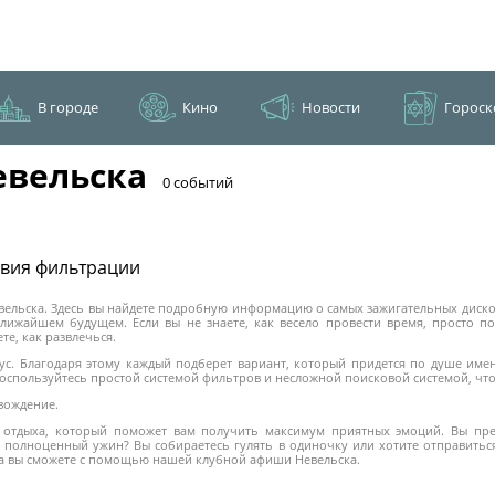
В городе
Кино
Новости
Гороск
евельска
​0 событий
овия фильтрации
ельска. Здесь вы найдете подробную информацию о самых зажигательных дискот
лижайшем будущем. Если вы не знаете, как весело провести время, просто по
те, как развлечься.
кус. Благодаря этому каждый подберет вариант, который придется по душе име
 Воспользуйтесь простой системой фильтров и несложной поисковой системой, ч
вождение.
отдыха, который поможет вам получить максимум приятных эмоций. Вы пред
 полноценный ужин? Вы собираетесь гулять в одиночку или хотите отправиться 
а вы сможете с помощью нашей клубной афиши Невельска.