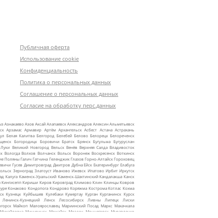
Публичная оферта
Использование cookie
Конфиденциальность
Политика о персональных данных
Соглашение о персональных данных
Согласие на обработку перс.данных
ыз
Азнакаево
Азов
Аксай
Алапаевск
Александров
Алексин
Альметьевск
ск
Арзамас
Армавир
Артём
Архангельск
Асбест
Астана
Астрахань
ул
Белая Калитва
Белгород
Белебей
Белово
Белорецк
Белореченск
ещенск
Богородицк
Боровичи
Братск
Брянск
Бугульма
Бугуруслан
 Луки
Великий Новгород
Вельск
Венёв
Верхняя Салда
Владивосток
ск
Вологда
Волхов
Волчанск
Вольск
Воронеж
Воскресенск
Воткинск
ие Поляны
Галич
Гатчина
Геленджик
Глазов
Горно‑Алтайск
Гороховец
евичи
Гусев
Димитровград
Дмитров
Дубна
Ейск
Екатеринбург
Елабуга
ольск
Зерноград
Златоуст
Иваново
Ижевск
Ипатово
Ирбит
Иркутск
ад
Калуга
Каменск‑Уральский
Каменск‑Шахтинский
Кандалакша
Канск
ы
Кингисепп
Кириши
Киров
Кировград
Климово
Клин
Клинцы
Ковров
уре
Конаково
Кондопога
Кондрово
Коряжма
Кострома
Котлас
Кохма
ск
Кузнецк
Куйбышев
Кулебаки
Кумертау
Курган
Курганинск
Курск
Ленинск‑Кузнецкий
Ленск
Лесосибирск
Ливны
Липецк
Лиски
огорск
Майкоп
Малоярославец
Мариинский Посад
Маркс
Махачкала
Михайловка
Мичуринск
Можайск
Моздок
Мончегорск
Муравленко
жные Челны
Надым
Назарово
Нальчик
Наро‑Фоминск
Нарьян‑Мар