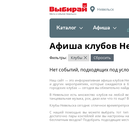
Невельск
Места и события Невельска
Каталог
Афиша
Афиша клубов Н
Фильтры:
Клубы
Сбросить
×
Нет событий, подходящих под усл
Наш сайт — это информативная афиша клубов Нев
и других мероприятиях, которые ожидаются в б
городских клубах — сегодня вы обязательно найде
В Невельске есть множество клубов на любой в
танцевальная музыка, рок, джаз или что-то еще?
Клубы Невельска сегодня: отличное времяпрепро
С нашей помощью вы можете выбрать тот тип 
достаточно пары коктейлей или вы настроены на
бесплатным входом? Подобрать подходящие мест