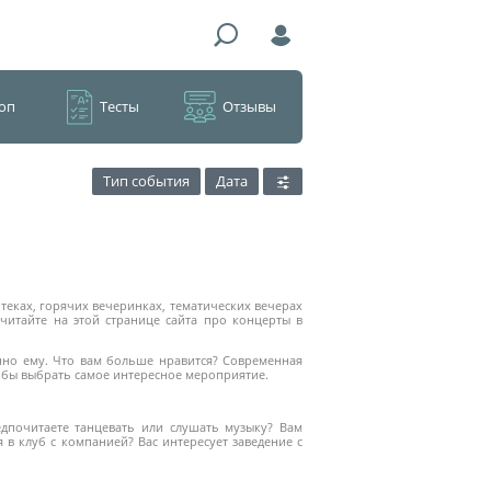
оп
Тесты
Отзывы
Тип события
Дата
еках, горячих вечеринках, тематических вечерах
читайте на этой странице сайта про концерты в
нно ему. Что вам больше нравится? Современная
тобы выбрать самое интересное мероприятие.
почитаете танцевать или слушать музыку? Вам
в клуб с компанией? Вас интересует заведение с