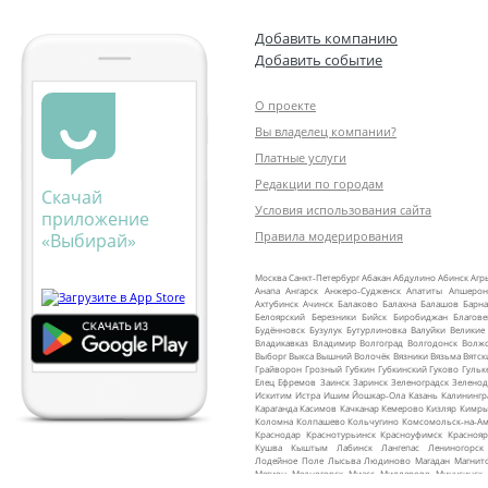
Добавить компанию
Добавить событие
О проекте
Вы владелец компании?
Платные услуги
Редакции по городам
Скачай
Условия использования сайта
приложение
Правила модерирования
«Выбирай»
Москва
Санкт‑Петербург
Абакан
Абдулино
Абинск
Агр
Анапа
Ангарск
Анжеро‑Судженск
Апатиты
Апшерон
Ахтубинск
Ачинск
Балаково
Балахна
Балашов
Барна
Белоярский
Березники
Бийск
Биробиджан
Благов
Будённовск
Бузулук
Бутурлиновка
Валуйки
Великие
Владикавказ
Владимир
Волгоград
Волгодонск
Волж
Выборг
Выкса
Вышний Волочёк
Вязники
Вязьма
Вятск
Грайворон
Грозный
Губкин
Губкинский
Гуково
Гульк
Елец
Ефремов
Заинск
Заринск
Зеленоградск
Зеленод
Искитим
Истра
Ишим
Йошкар‑Ола
Казань
Калинингр
Караганда
Касимов
Качканар
Кемерово
Кизляр
Кимр
Коломна
Колпашево
Кольчугино
Комсомольск‑на‑Ам
Краснодар
Краснотурьинск
Красноуфимск
Краснояр
Кушва
Кыштым
Лабинск
Лангепас
Лениногорск
Лодейное Поле
Лысьва
Людиново
Магадан
Магнит
Мегион
Медногорск
Миасс
Миллерово
Минусинск
Мурманск
Муром
Мценск
Мыски
Мышкин
Набере