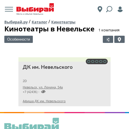
Места и события Невельска
/
/
Выбирай.ру
Каталог
Кинотеатры
Кинотеатры в Невельске
​1 компания
Особенности
ДК им. Невельского
2D
Невельск, ул. Ленина, 54а

+7 (42436) 60833
Афиша ДК им. Невельского